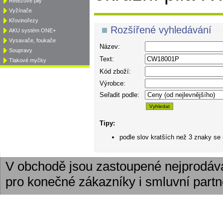
Řetězové pily
Vyžínače
Křovinořezy
Rozšířené vyhledávání
AKU systém ONE+
Vysavače, foukače
Název:
Soupravy
Text:
Tlakové myčky
Kód zboží:
Výrobce:
Seřadit podle:
Tipy:
podle slov kratších než 3 znaky se
V obchodě jsou zastoupené nejprodáv
pro konečné zákazníky i smluvní partn