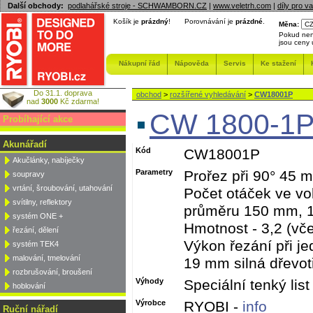
Další obchody:
podlahářské stroje - SCHWAMBORN.CZ
|
www.veletrh.com
|
díly pro v
Košík je
prázdný
!
Porovnávání je
prázdné
.
Měna:
Pokud nen
jsou ceny
Nákupní řád
Nápověda
Servis
Ke stažení
Do 31.1. doprava
obchod
>
rozšířené vyhledávání
>
CW18001P
nad
3000
Kč zdarma!
CW 1800-1P 
Probíhající akce
Akunářadí
Kód
CW18001P
Akučlánky, nabíječky
Parametry
Prořez při 90° 45 
soupravy
vrtání, šroubování, utahování
Počet otáček ve vo
svítilny, reflektory
průměru 150 mm, 1
systém ONE +
Hmotnost - 3,2 (vč
řezání, dělení
Výkon řezání při j
systém TEK4
malování, tmelování
19 mm silná dřevot
rozbrušování, broušení
Výhody
Speciální tenký list
hoblování
Výrobce
RYOBI -
info
Ruční nářadí