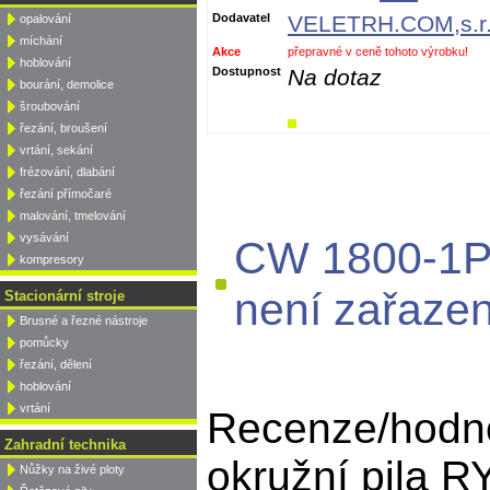
Dodavatel
VELETRH.COM,s.r.
opalování
míchání
Akce
přepravné v ceně tohoto výrobku!
hoblování
Dostupnost
Na dotaz
bourání, demolice
šroubování
řezání, broušení
vrtání, sekání
frézování, dlabání
řezání přímočaré
malování, tmelování
vysávání
CW 1800-1P 
kompresory
není zařazen
Stacionární stroje
Brusné a řezné nástroje
pomůcky
řezání, dělení
hoblování
vrtání
Recenze/hodn
Zahradní technika
okružní pila R
Nůžky na živé ploty