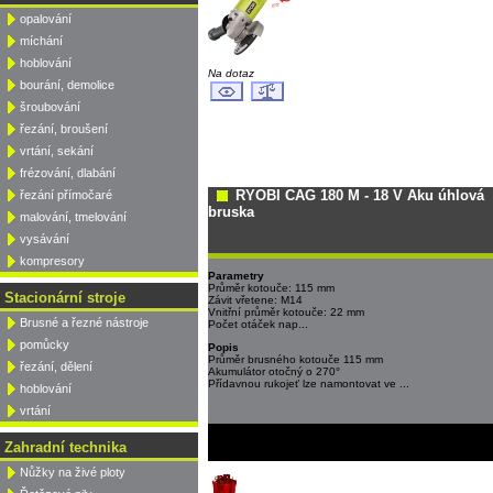
opalování
míchání
hoblování
Na dotaz
bourání, demolice
šroubování
řezání, broušení
vrtání, sekání
frézování, dlabání
RYOBI CAG 180 M - 18 V Aku úhlová
řezání přímočaré
bruska
malování, tmelování
vysávání
kompresory
Parametry
Průměr kotouče: 115 mm
Stacionární stroje
Závit vřetene: M14
Vnitřní průměr kotouče: 22 mm
Brusné a řezné nástroje
Počet otáček nap...
pomůcky
Popis
Průměr brusného kotouče 115 mm
řezání, dělení
Akumulátor otočný o 270°
Přídavnou rukojeť lze namontovat ve ...
hoblování
vrtání
Zahradní technika
Nůžky na živé ploty