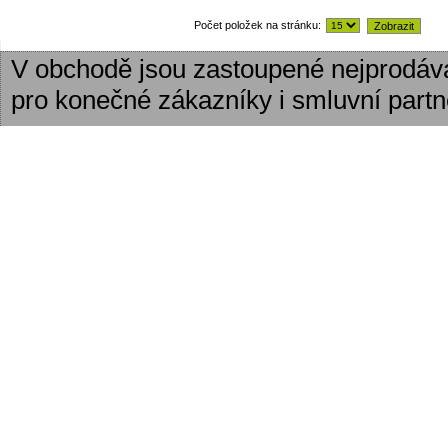
Počet položek na stránku:
V obchodě jsou zastoupené nejprodáv
pro konečné zákazníky i smluvní partn