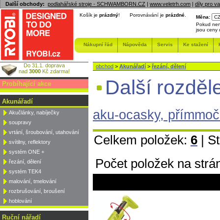
Další obchody:
podlahářské stroje - SCHWAMBORN.CZ
|
www.veletrh.com
|
díly pro v
Košík je
prázdný
!
Porovnávání je
prázdné
.
Měna:
Pokud nen
jsou ceny
Nákupní řád
Nápověda
Servis
Ke stažení
Do 31.1. doprava
obchod
>
Akunářadí
>
řezání, dělení
nad
3000
Kč zdarma!
Další rozděl
Probíhající akce
Akunářadí
aku-ocasky, přímmoča
Akučlánky, nabíječky
soupravy
vrtání, šroubování, utahování
Celkem položek:
6
| S
svítilny, reflektory
systém ONE +
Počet položek na strá
řezání, dělení
systém TEK4
malování, tmelování
rozbrušování, broušení
hoblování
Ruční nářadí