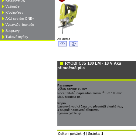
Řetězové pily
Vyžínače
Křovinořezy
AKU systém ONE+
Vysavače, foukače
Soupravy
Tlakové myčky
Na dotaz
RYOBI CJS 180 LM - 18 V Aku
přímočará pila
Parametry
Výška zdvihu: 19 mm
-1
Počet zdvihů naprázdno zamin.
: 0-2 100/min.
Max. hloubka pr...
Popis
Laserová vodící čára pro přesnější dlouhé řezy
4 stupně nastavení předkmitu
Systém rychlé vý...
Celkem položek:
6
| Stránka:
1