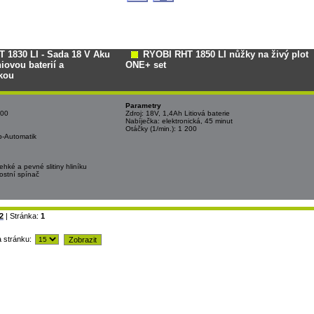
 1830 LI - Sada 18 V Aku
RYOBI RHT 1850 LI nůžky na živý plot
hiovou baterií a
ONE+ set
kou
Parametry
000
Zdroj: 18V, 1,4Ah Litiová baterie
Nabíječka: elektronická, 45 minut
Otáčky (1/min.): 1 200
p-Automatik
lehké a pevné slitiny hliníku
ostní spínač
2
| Stránka:
1
a stránku: