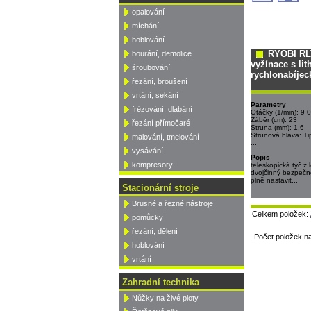
opalování
míchání
hoblování
RYOBI RLT
bourání, demolice
vyžínace s lit
šroubování
rychlonabíjec
řezání, broušení
vrtání, sekání
Parametry
frézování, dlabání
Otáčky (1/min): 9 
Záběr (cm): 23
řezání přímočaré
Struna (mm): 1,6
Strunová hlava: Ti
malování, tmelování
...
vysávání
Popis
kompresory
teleskopická tyč z 
dvojčinný bezpečn
plně nastavit...
Stacionární stroje
Brusné a řezné nástroje
Celkem položek:
pomůcky
řezání, dělení
Počet položek n
hoblování
vrtání
Zahradní technika
Nůžky na živé ploty