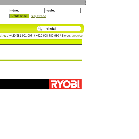
jméno:
heslo:
registrace
i.cz
/ +420 581 601 007 / +420 608 780 980 / Skype:
prodejce