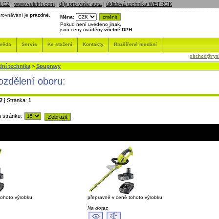
N.CZ
|
www.veletrh.com
|
díly pro vaše auta
|
úklidová technika WETROK
rovnávání je
prázdné
.
Měna:
Pokud není uvedeno jinak,
jsou ceny uváděny
včetně DPH
.
věda
Servis
Ke stažení
Kontakty
Rozšířené hledání
obchod@ryob
dní technika
>
Soupravy
rozdělení oboru:
2
| Stránka:
1
a stránku:
tohoto výrobku!
přepravné v ceně tohoto výrobku!
Na dotaz