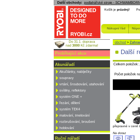
Další obchody:
podlahářské stroje - SCHWAMBOR
Košík je
prázdný
!
Po
Nákupní řád
Nápo
Do 31.1. doprava
obchod
>
Zahra
nad
3000
Kč zdarma!
Další 
Probíhající akce
Celkem položek:
Akunářadí
Akučlánky, nabíječky
Počet položek n
soupravy
vrtání, šroubování, utahování
svítilny, reflektory
systém ONE +
řezání, dělení
systém TEK4
malování, tmelování
rozbrušování, broušení
přepravné v ceně 
hoblování
Na dotaz
Ruční nářadí