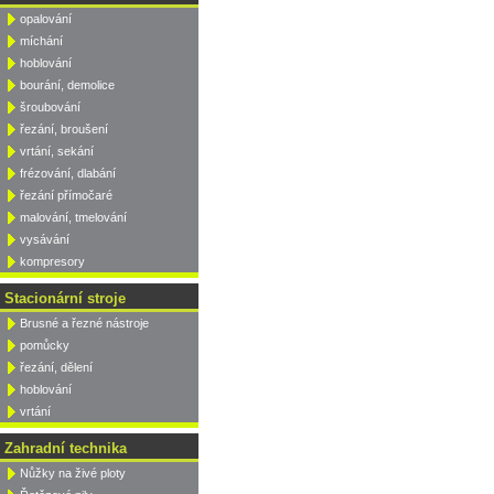
opalování
míchání
hoblování
bourání, demolice
šroubování
řezání, broušení
vrtání, sekání
frézování, dlabání
řezání přímočaré
malování, tmelování
vysávání
kompresory
Stacionární stroje
Brusné a řezné nástroje
pomůcky
řezání, dělení
hoblování
vrtání
Zahradní technika
Nůžky na živé ploty