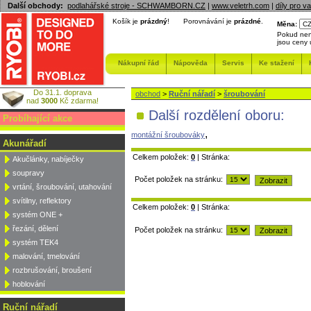
Další obchody:
podlahářské stroje - SCHWAMBORN.CZ
|
www.veletrh.com
|
díly pro v
Košík je
prázdný
!
Porovnávání je
prázdné
.
Měna:
Pokud nen
jsou ceny
Nákupní řád
Nápověda
Servis
Ke stažení
Do 31.1. doprava
obchod
>
Ruční nářadí
>
šroubování
nad
3000
Kč zdarma!
Další rozdělení oboru:
Probíhající akce
,
montážní šroubováky
Akunářadí
Celkem položek:
0
| Stránka:
Akučlánky, nabíječky
soupravy
Počet položek na stránku:
vrtání, šroubování, utahování
svítilny, reflektory
Celkem položek:
0
| Stránka:
systém ONE +
řezání, dělení
Počet položek na stránku:
systém TEK4
malování, tmelování
rozbrušování, broušení
hoblování
Ruční nářadí