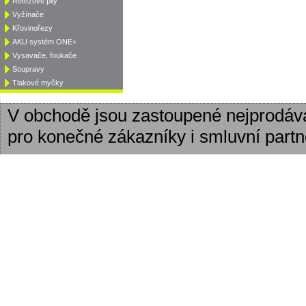
Řetězové pily
Vyžínače
Křovinořezy
AKU systém ONE+
Vysavače, foukače
Soupravy
Tlakové myčky
V obchodě jsou zastoupené nejprodáv
pro konečné zákazníky i smluvní partn