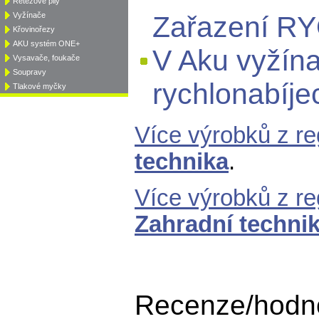
Řetězové pily
Vyžínače
Zařazení RY
Křovinořezy
AKU systém ONE+
V Aku vyžínac
Vysavače, foukače
Soupravy
rychlonabíje
Tlakové myčky
Více výrobků z r
technika
.
Více výrobků z r
Zahradní techni
Recenze/hodno