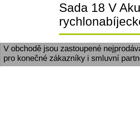
Sada 18 V Aku 
rychlonabíjeck
V obchodě jsou zastoupené nejprodáv
pro konečné zákazníky i smluvní partn