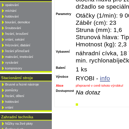
opalování
držadlo se speciál
míchání
Parametry
Otáčky (1/min): 9 
hoblování
Záběr (cm): 23
bourání, demolice
šroubování
Struna (mm): 1,6
řezání, broušení
Strunová hlava: Ti
vrtání, sekání
Hmotnost (kg): 2,3
frézování, dlabání
řezání přímočaré
Vybavení
náhradní cívka, 18 
malování, tmelování
min. rychlonabíječ
vysávání
Balení
1 ks
kompresory
Výrobce
RYOBI -
info
Stacionární stroje
Brusné a řezné nástroje
Akce
přepravné v ceně tohoto výrobku!
pomůcky
Dostupnost
Na dotaz
řezání, dělení
hoblování
vrtání
Zahradní technika
Nůžky na živé ploty