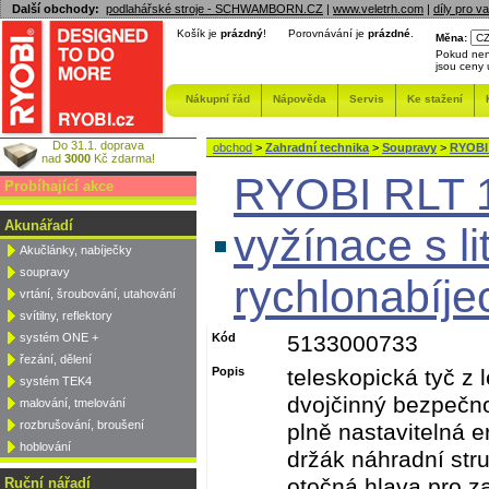
Další obchody:
podlahářské stroje - SCHWAMBORN.CZ
|
www.veletrh.com
|
díly pro v
Košík je
prázdný
!
Porovnávání je
prázdné
.
Měna:
Pokud nen
jsou ceny
Nákupní řád
Nápověda
Servis
Ke stažení
Do 31.1. doprava
obchod
>
Zahradní technika
>
Soupravy
>
RYOBI 
nad
3000
Kč zdarma!
RYOBI RLT 1
Probíhající akce
Akunářadí
vyžínace s li
Akučlánky, nabíječky
soupravy
rychlonabíje
vrtání, šroubování, utahování
svítilny, reflektory
systém ONE +
Kód
5133000733
řezání, dělení
Popis
teleskopická tyč z l
systém TEK4
dvojčinný bezpečno
malování, tmelování
rozbrušování, broušení
plně nastavitelná 
hoblování
držák náhradní stru
otočná hlava pro z
Ruční nářadí