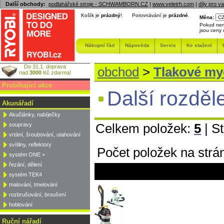
Další obchody:
podlahářské stroje - SCHWAMBORN.CZ
|
www.veletrh.com
|
díly pro v
Košík je
prázdný
!
Porovnávání je
prázdné
.
Měna:
Pokud nen
jsou ceny
Nákupní řád
Nápověda
Servis
Ke stažení
Do 31.1. doprava
obchod
>
Tlakové my
nad
3000
Kč zdarma!
Probíhající akce
Další rozděl
Akunářadí
Akučlánky, nabíječky
Celkem položek:
5
| S
soupravy
vrtání, šroubování, utahování
svítilny, reflektory
Počet položek na strá
systém ONE +
řezání, dělení
systém TEK4
malování, tmelování
rozbrušování, broušení
hoblování
Ruční nářadí