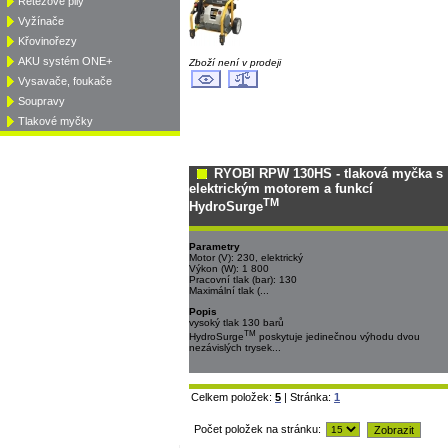
Řetězové pily
Vyžínače
Křovinořezy
AKU systém ONE+
Zboží není v prodeji
Vysavače, foukače
Soupravy
Tlakové myčky
RYOBI RPW 130HS - tlaková myčka s
elektrickým motorem a funkcí
TM
HydroSurge
Parametry
Motor (V): 230, elektrický
Výkon (W): 1 800
Pracovní tlak (bar): 130
Maximální tlak (...
Popis
vysoký tlak 130 barů
TM
HydroSurge
poskytuje jedinečnou výhodu dvou
nezávislých trysek...
Celkem položek:
5
| Stránka:
1
Počet položek na stránku: