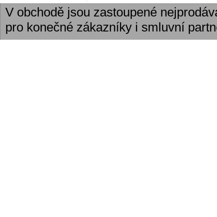
V obchodě jsou zastoupené nejprodáv
pro konečné zákazníky i smluvní partn