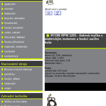
opalování
míchání
Zboží není v prodeji
hoblování
bourání, demolice
šroubování
řezání, broušení
vrtání, sekání
RYOBI RPW 120S - tlaková myčka s
frézování, dlabání
elektrickým motorem a funkcí sacího
řezání přímočaré
koše
malování, tmelování
vysávání
Parametry
Motor (V): 230, elektrický
kompresory
Výkon (W): 1 600
Pracovní tlak (bar): 120
Maximální tlak (...
Stacionární stroje
Popis
Brusné a řezné nástroje
vysoký tlak 120 barů
pokud na pozemku nemáte standardní vodovodní
pomůcky
přípojku, funkce Mud Buster
řezání, dělení
hoblování
vrtání
Zahradní technika
Nůžky na živé ploty