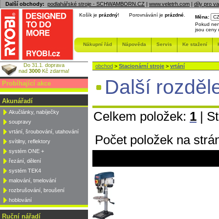
Další obchody:
podlahářské stroje - SCHWAMBORN.CZ
|
www.veletrh.com
|
díly pro v
Košík je
prázdný
!
Porovnávání je
prázdné
.
Měna:
Pokud nen
jsou ceny
Nákupní řád
Nápověda
Servis
Ke stažení
Do 31.1. doprava
obchod
>
Stacionární stroje
>
vrtání
nad
3000
Kč zdarma!
Další rozděl
Probíhající akce
Akunářadí
Celkem položek:
1
| S
Akučlánky, nabíječky
soupravy
vrtání, šroubování, utahování
Počet položek na strá
svítilny, reflektory
systém ONE +
řezání, dělení
systém TEK4
malování, tmelování
rozbrušování, broušení
hoblování
Ruční nářadí