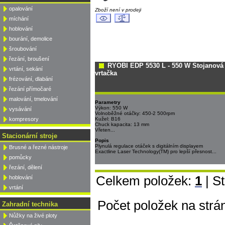
opalování
Zboží není v prodeji
míchání
hoblování
bourání, demolice
šroubování
řezání, broušení
RYOBI EDP 5530 L - 550 W Stojanová
vrtání, sekání
vrtačka
frézování, dlabání
řezání přímočaré
malování, tmelování
Parametry
Výkon: 550 W
vysávání
Volnoběžné otáčky: 450-2 500rpm
kompresory
Kužel: B16
Chuck kapacita: 13 mm
Vřeten...
Stacionární stroje
Popis
Plynulá regulace otáček s digitálním displayem
Brusné a řezné nástroje
Exactline Laser Technology(TM) pro lepší přesnost...
pomůcky
řezání, dělení
Celkem položek:
1
| S
hoblování
vrtání
Počet položek na strá
Zahradní technika
Nůžky na živé ploty