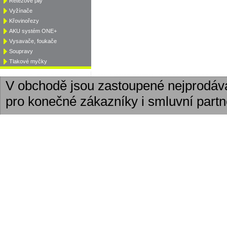
Řetězové pily
Vyžínače
Křovinořezy
AKU systém ONE+
Vysavače, foukače
Soupravy
Tlakové myčky
V obchodě jsou zastoupené nejprodáv
pro konečné zákazníky i smluvní partn