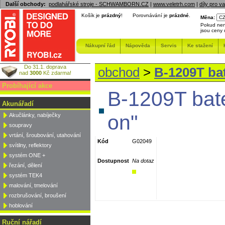
Další obchody:
podlahářské stroje - SCHWAMBORN.CZ
|
www.veletrh.com
|
díly pro v
Košík je
prázdný
!
Porovnávání je
prázdné
.
Měna:
Pokud nen
jsou ceny
Nákupní řád
Nápověda
Servis
Ke stažení
Do 31.1. doprava
obchod
>
B-1209T bate
nad
3000
Kč zdarma!
Probíhající akce
B-1209T bate
Akunářadí
on"
Akučlánky, nabíječky
soupravy
vrtání, šroubování, utahování
Kód
G02049
svítilny, reflektory
systém ONE +
Dostupnost
Na dotaz
řezání, dělení
systém TEK4
malování, tmelování
rozbrušování, broušení
hoblování
Ruční nářadí