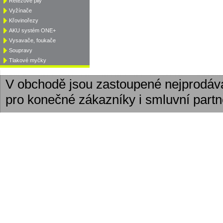
Řetězové pily
Vyžínače
Křovinořezy
AKU systém ONE+
Vysavače, foukače
Soupravy
Tlakové myčky
V obchodě jsou zastoupené nejprodáv
pro konečné zákazníky i smluvní partn