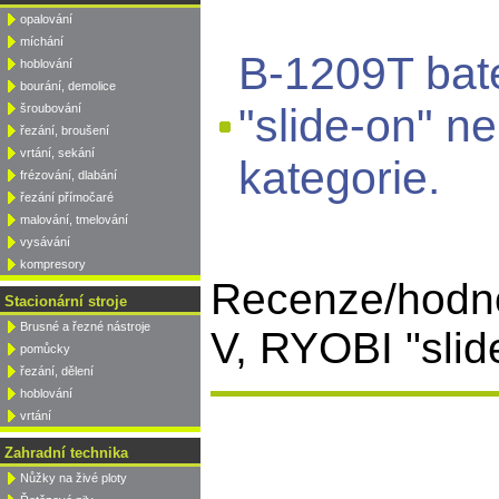
opalování
míchání
B-1209T bat
hoblování
bourání, demolice
"slide-on" n
šroubování
řezání, broušení
vrtání, sekání
kategorie.
frézování, dlabání
řezání přímočaré
malování, tmelování
vysávání
kompresory
Recenze/hodno
Stacionární stroje
Brusné a řezné nástroje
V, RYOBI "slide
pomůcky
řezání, dělení
hoblování
vrtání
Zahradní technika
Nůžky na živé ploty