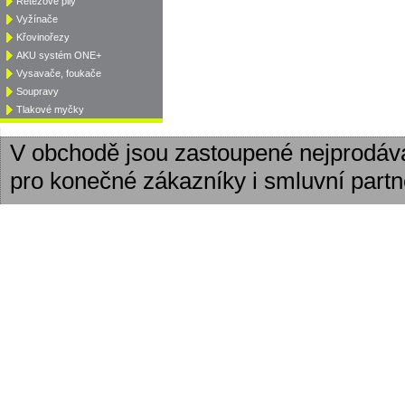
Řetězové pily
Vyžínače
Křovinořezy
AKU systém ONE+
Vysavače, foukače
Soupravy
Tlakové myčky
V obchodě jsou zastoupené nejprodáv
pro konečné zákazníky i smluvní partn