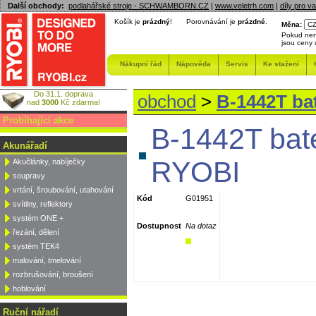
Další obchody:
podlahářské stroje - SCHWAMBORN.CZ
|
www.veletrh.com
|
díly pro v
Košík je
prázdný
!
Porovnávání je
prázdné
.
Měna:
Pokud nen
jsou ceny
Nákupní řád
Nápověda
Servis
Ke stažení
Do 31.1. doprava
obchod
>
B-1442T bat
nad
3000
Kč zdarma!
Probíhající akce
B-1442T bate
Akunářadí
RYOBI
Akučlánky, nabíječky
soupravy
vrtání, šroubování, utahování
Kód
G01951
svítilny, reflektory
systém ONE +
Dostupnost
Na dotaz
řezání, dělení
systém TEK4
malování, tmelování
rozbrušování, broušení
hoblování
Ruční nářadí