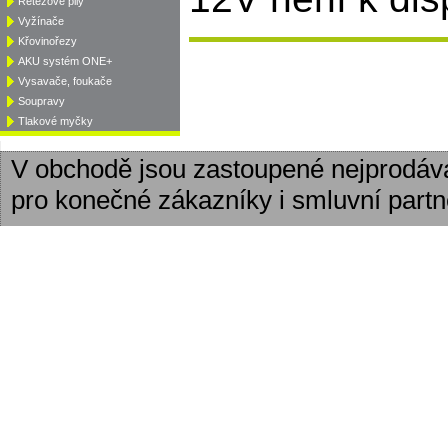
Řetězové pily
Vyžínače
Křovinořezy
AKU systém ONE+
Vysavače, foukače
Soupravy
Tlakové myčky
V obchodě jsou zastoupené nejprodáv
pro konečné zákazníky i smluvní partn