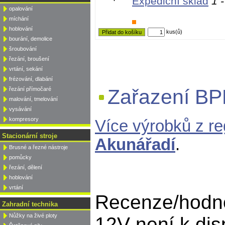
Expediční sklad
1 -
opalování
míchání
hoblování
kus(ů)
bourání, demolice
šroubování
řezání, broušení
vrtání, sekání
frézování, dlabání
Zařazení BP
řezání přímočaré
malování, tmelování
vysávání
kompresory
Více výrobků z r
Stacionární stroje
Akunářadí
.
Brusné a řezné nástroje
pomůcky
řezání, dělení
hoblování
vrtání
Recenze/hodno
Zahradní technika
Nůžky na živé ploty
12V není k dis