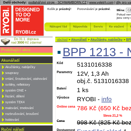
Další obchody:
podlahářské stroje - SCHWAMBORN.CZ
|
www.veletrh.com
|
díly pro v
Košík je
prázdný
!
Porovnávání je
prázdné
.
Měna:
Pokud nen
jsou ceny
Nákupní řád
Nápověda
Servis
Ke stažení
Do 31.1. doprava
obchod
>
Akunářadí
>
Akučlánky, nabíječky
>
BPP
nad
3000
Kč zdarma!
BPP 1213 - 
Probíhající akce
Akunářadí
Kód
5131016338
Akučlánky, nabíječky
Parametry
12V, 1,3 Ah
soupravy
vrtání, šroubování, utahování
obj.č. 5131016338
svítilny, reflektory
Balení
1 ks
systém ONE +
řezání, dělení
Výrobce
RYOBI -
info
systém TEK4
Online cena
786 Kč (650 Kč be
malování, tmelování
rozbrušování, broušení
Sleva 21,2 %
hoblování
Cena
998 Kč (825 Kč be
Ruční nářadí
Dostupnost