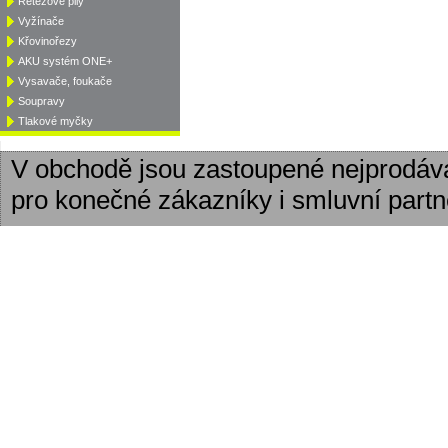
Řetězové pily
Vyžínače
Křovinořezy
AKU systém ONE+
Vysavače, foukače
Soupravy
Tlakové myčky
V obchodě jsou zastoupené nejprodáv
pro konečné zákazníky i smluvní partn