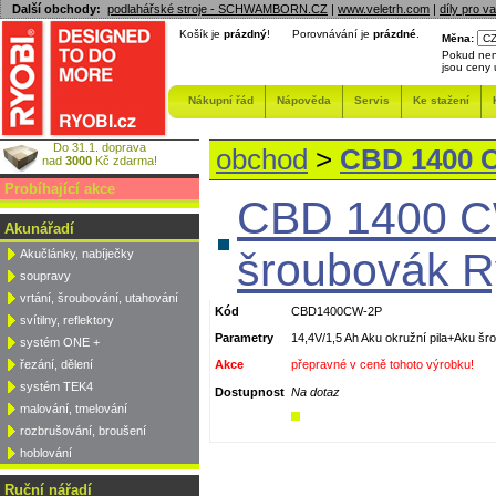
Další obchody:
podlahářské stroje - SCHWAMBORN.CZ
|
www.veletrh.com
|
díly pro v
Košík je
prázdný
!
Porovnávání je
prázdné
.
Měna:
Pokud nen
jsou ceny
Nákupní řád
Nápověda
Servis
Ke stažení
Do 31.1. doprava
obchod
>
CBD 1400 C
nad
3000
Kč zdarma!
Probíhající akce
CBD 1400 CW
Akunářadí
šroubovák R
Akučlánky, nabíječky
soupravy
vrtání, šroubování, utahování
Kód
CBD1400CW-2P
svítilny, reflektory
Parametry
14,4V/1,5 Ah Aku okružní pila+Aku šro
systém ONE +
řezání, dělení
Akce
přepravné v ceně tohoto výrobku!
systém TEK4
Dostupnost
Na dotaz
malování, tmelování
rozbrušování, broušení
hoblování
Ruční nářadí