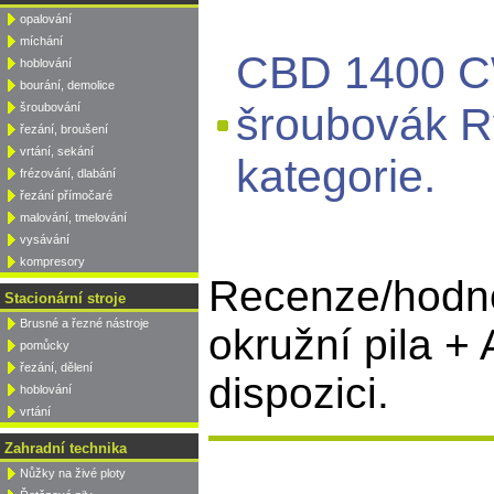
opalování
míchání
CBD 1400 CW
hoblování
bourání, demolice
šroubovák R
šroubování
řezání, broušení
vrtání, sekání
kategorie.
frézování, dlabání
řezání přímočaré
malování, tmelování
vysávání
kompresory
Recenze/hodn
Stacionární stroje
Brusné a řezné nástroje
okružní pila +
pomůcky
řezání, dělení
dispozici.
hoblování
vrtání
Zahradní technika
Nůžky na živé ploty