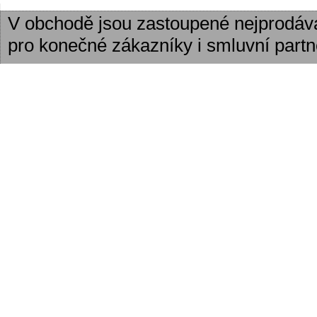
V obchodě jsou zastoupené nejprodáv
pro konečné zákazníky i smluvní partn