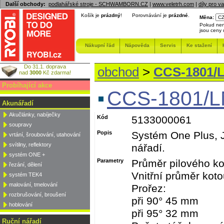
Další obchody:
podlahářské stroje - SCHWAMBORN.CZ
|
www.veletrh.com
|
díly pro v
Košík je
prázdný
!
Porovnávání je
prázdné
.
Měna:
Pokud nen
jsou ceny
Nákupní řád
Nápověda
Servis
Ke stažení
Do 31.1. doprava
obchod
>
CCS-1801/L
nad
3000
Kč zdarma!
Probíhající akce
CCS-1801/LM
Akunářadí
Akučlánky, nabíječky
Kód
5133000061
soupravy
Popis
Systém One Plus, J
vrtání, šroubování, utahování
svítilny, reflektory
nářadí.
systém ONE +
Parametry
Průměr pilového k
řezání, dělení
Vnitřní průměr kot
systém TEK4
malování, tmelování
Prořez:
rozbrušování, broušení
při 90° 45 mm
hoblování
při 95° 32 mm
Ruční nářadí