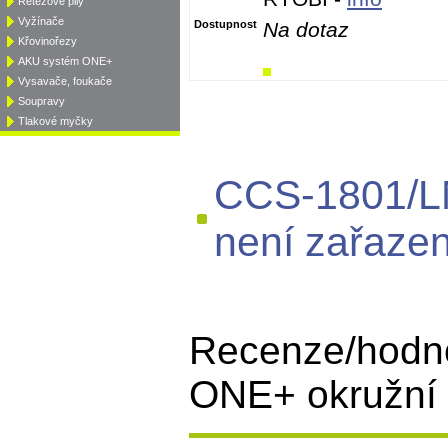
Řetězové pily
Vyžínače
Dostupnost
Na dotaz
Křovinořezy
AKU systém ONE+
Vysavače, foukače
Soupravy
Tlakové myčky
CCS-1801/LM
není zařazen
Recenze/hodn
ONE+ okružní p