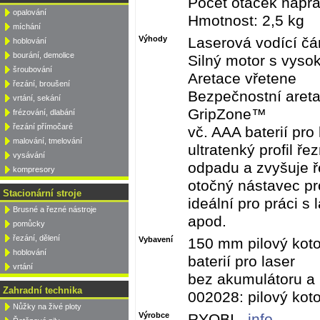
Počet otáček naprá
opalování
Hmotnost: 2,5 kg
míchání
Výhody
Laserová vodící čá
hoblování
bourání, demolice
Silný motor s vys
šroubování
Aretace vřetene
řezání, broušení
Bezpečnostní areta
vrtání, sekání
GripZone™
frézování, dlabání
řezání přímočaré
vč. AAA baterií pro 
malování, tmelování
ultratenký profil 
vysávání
odpadu a zvyšuje ř
kompresory
otočný nástavec pr
Stacionární stroje
ideální pro práci 
Brusné a řezné nástroje
apod.
pomůcky
řezání, dělení
Vybavení
150 mm pilový koto
hoblování
baterií pro laser
vrtání
bez akumulátoru a 
Zahradní technika
002028: pilový ko
Nůžky na živé ploty
Výrobce
RYOBI -
info