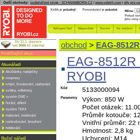
Další obchody:
podlahářské stroje - SCHWAMBORN.CZ
|
www.veletrh.com
|
díly pro v
Košík je
prázdný
!
Porovnávání je
prázdné
.
Měna:
Pokud nen
jsou ceny
Nákupní řád
Nápověda
Servis
Ke stažení
Do 31.1. doprava
obchod
>
EAG-8512R -
nad
3000
Kč zdarma!
Probíhající akce
EAG-8512R 
Akunářadí
RYOBI
Akučlánky, nabíječky
soupravy
vrtání, šroubování, utahování
Kód
5133000094
svítilny, reflektory
systém ONE +
Parametry
Výkon: 850 W
řezání, dělení
Počet otázek: 11.0
systém TEK4
Průměr kotouče: 
malování, tmelování
Vnitřní průměr: 22
rozbrušování, broušení
hoblování
Hmotnost: 2,8 kg
Uchycení: M14
Ruční nářadí