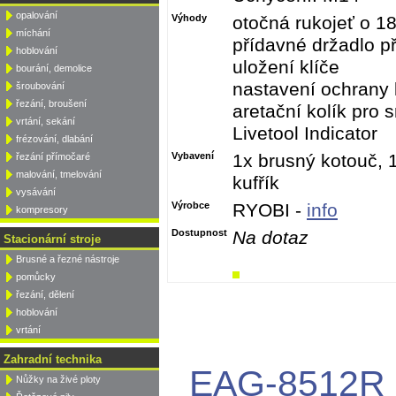
opalování
Výhody
otočná rukojeť o 18
míchání
přídavné držadlo př
hoblování
uložení klíče
bourání, demolice
nastavení ochrany 
šroubování
řezání, broušení
aretační kolík pro
vrtání, sekání
Livetool Indicator
frézování, dlabání
Vybavení
1x brusný kotouč, 1
řezání přímočaré
malování, tmelování
kufřík
vysávání
Výrobce
RYOBI -
info
kompresory
Dostupnost
Na dotaz
Stacionární stroje
Brusné a řezné nástroje
pomůcky
řezání, dělení
hoblování
vrtání
Zahradní technika
EAG-8512R 
Nůžky na živé ploty