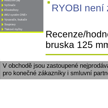
Řetězové pily
RYOBI není 
Vyžínače
Křovinořezy
AKU systém ONE+
Vysavače, foukače
Soupravy
Tlakové myčky
Recenze/hodn
bruska 125 mm
V obchodě jsou zastoupené nejprodáv
pro konečné zákazníky i smluvní partn