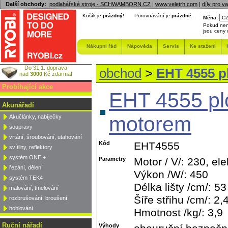
Další obchody:
podlahářské stroje - SCHWAMBORN.CZ
|
www.veletrh.com
|
díly pro v
Košík je
prázdný
!
Porovnávání je
prázdné
.
Měna:
Pokud nen
jsou ceny
Nákupní řád
Nápověda
Servis
Ke stažení
Do 31.1. doprava
obchod
>
EHT 4555 pl
nad
3000
Kč zdarma!
Probíhající akce
EHT 4555 plo
Akunářadí
motorem
Akučlánky, nabíječky
soupravy
vrtání, šroubování, utahování
Kód
EHT4555
svítilny, reflektory
systém ONE +
Parametry
Motor / V/: 230, ele
řezání, dělení
Výkon /W/: 450
systém TEK4
Délka lišty /cm/: 53
malování, tmelování
Šíře střihu /cm/: 2,
rozbrušování, broušení
hoblování
Hmotnost /kg/: 3,9
Ruční nářadí
Výhody