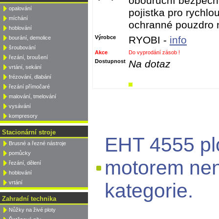
obouruční bezpečno
opalování
pojistka pro rychlou
míchání
ochranné pouzdro n
hoblování
Výrobce
RYOBI -
info
bourání, demolice
šroubování
Akce
Do vyprodání zásob !
řezání, broušení
Dostupnost
Na dotaz
vrtání, sekání
frézování, dlabání
řezání přímočaré
malování, tmelování
vysávání
kompresory
Stacionární stroje
EHT 4555 plo
Brusné a řezné nástroje
pomůcky
motorem nen
řezání, dělení
hoblování
vrtání
kategorie.
Zahradní technika
Nůžky na živé ploty