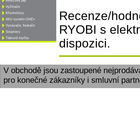
Řetězové pily
Vyžínače
Recenze/hodno
Křovinořezy
AKU systém ONE+
RYOBI s elekt
Vysavače, foukače
Soupravy
Tlakové myčky
dispozici.
V obchodě jsou zastoupené nejprodáv
pro konečné zákazníky i smluvní partn