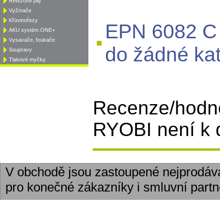
Řetězové pily
Vyžínače
Křovinořezy
EPN 6082 C 
AKU systém ONE+
Vysavače, foukače
do žádné kat
Soupravy
Tlakové myčky
Recenze/hodn
RYOBI není k d
V obchodě jsou zastoupené nejprodáv
pro konečné zákazníky i smluvní partn