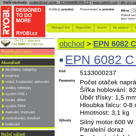
Další obchody:
podlahářské stroje - SCHWAMBORN.CZ
|
www.veletrh.com
|
díly pro v
Košík je
prázdný
!
Porovnávání je
prázdné
.
Měna:
Pokud nen
jsou ceny
Nákupní řád
Nápověda
Servis
Ke stažení
Do 31.1. doprava
obchod
>
EPN 6082 C
nad
3000
Kč zdarma!
Probíhající akce
EPN 6082 C 
Akunářadí
Akučlánky, nabíječky
Kód
5133000237
soupravy
Parametry
Počet otáček naprá
vrtání, šroubování, utahování
svítilny, reflektory
Šířka hoblování: 
systém ONE +
Úběr třísky: 1,5 m
řezání, dělení
Hloubka falcu: 0-
systém TEK4
Hmotnost: 3,1 kg
malování, tmelování
rozbrušování, broušení
Výhody
Silný motor 600 W
hoblování
Paralelní doraz
Ruční nářadí