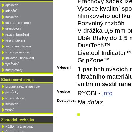
Prachový sáček lze
opalování
Vysoce kvalitní sp
míchání
hliníkového odlitku
hoblování
Pozvolný rozběh
bourání, demolice
šroubování
V drážka 0,5 mm p
řezání, broušení
Úběr třísky do 1,5
vrtání, sekání
DustTech™
frézování, dlabání
Livetool Indicator™
řezání přímočaré
malování, tmelování
GripZone™
vysávání
Vybavení
1 pár hoblovacích 
kompresory
filtračního materiál
Stacionární stroje
vnitřním šestihran
Brusné a řezné nástroje
Výrobce
RYOBI -
info
pomůcky
řezání, dělení
Dostupnost
Na dotaz
hoblování
vrtání
Zahradní technika
Nůžky na živé ploty