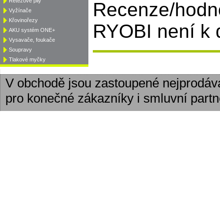
Řetězové pily
Recenze/hodno
Vyžínače
Křovinořezy
RYOBI není k d
AKU systém ONE+
Vysavače, foukače
Soupravy
Tlakové myčky
V obchodě jsou zastoupené nejprodáv
pro konečné zákazníky i smluvní partn