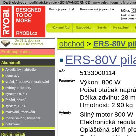
Další obchody:
podlahářské stroje - SCHWAMBORN.CZ
|
www.veletrh.com
|
díly pro v
Košík je
prázdný
!
Porovnávání je
prázdné
.
Měna:
Pokud nen
jsou ceny
Nákupní řád
Nápověda
Servis
Ke stažení
Do 31.1. doprava
obchod
>
ERS-80V pi
nad
3000
Kč zdarma!
Probíhající akce
ERS-80V pil
Akunářadí
Akučlánky, nabíječky
Kód
5133000114
soupravy
Parametry
Výkon: 800 W
vrtání, šroubování, utahování
svítilny, reflektory
Počet otáček naprá
systém ONE +
Délka zdvihu: 28 
řezání, dělení
Hmotnost: 2,90 kg
systém TEK4
malování, tmelování
Výhody
Silný motor 800 W
rozbrušování, broušení
Elektronická regul
hoblování
Opláštěná skříň př
Ruční nářadí