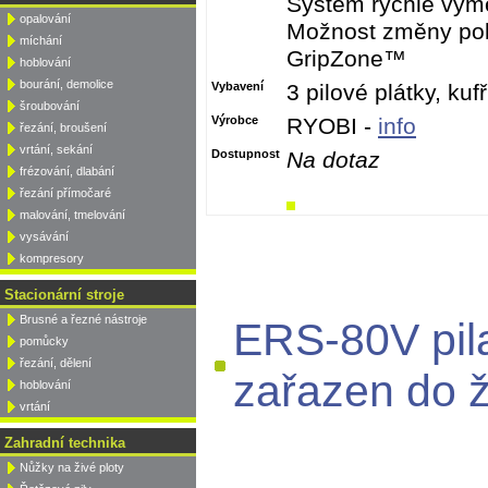
Systém rychlé výmě
opalování
Možnost změny polo
míchání
GripZone™
hoblování
bourání, demolice
Vybavení
3 pilové plátky, kufř
šroubování
Výrobce
RYOBI -
info
řezání, broušení
vrtání, sekání
Dostupnost
Na dotaz
frézování, dlabání
řezání přímočaré
malování, tmelování
vysávání
kompresory
Stacionární stroje
Brusné a řezné nástroje
ERS-80V pil
pomůcky
řezání, dělení
zařazen do ž
hoblování
vrtání
Zahradní technika
Nůžky na živé ploty