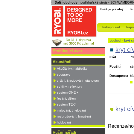
Další obchody:
podlahářské stroje - SCHWAMBOR
Košík je
prázdný
!
Po
Nákupní řád
Nápo
Do 31.1. doprava
obchod
>
kryt c
nad
3000
Kč zdarma!
kryt cí
Probíhající akce
Kód
79
Akunářadí
Použití
st
Akučlánky, nabíječky
soupravy
Dostupnost
Na
vrtání, šroubování, utahování
svítilny, reflektory
systém ONE +
řezání, dělení
systém TEK4
kryt c
malování, tmelování
rozbrušování, broušení
hoblování
Recenze/hodn
Ruční nářadí