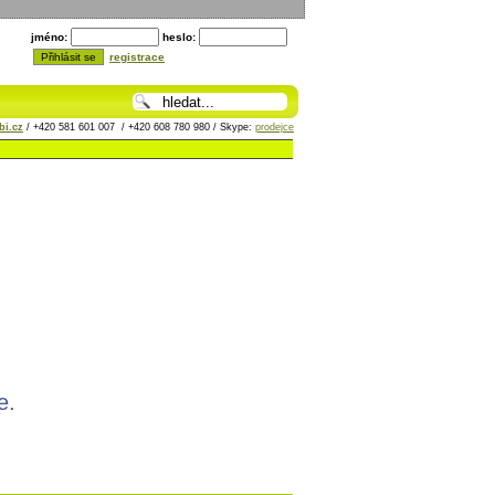
jméno:
heslo:
registrace
i.cz
/ +420 581 601 007 / +420 608 780 980 / Skype:
prodejce
e.