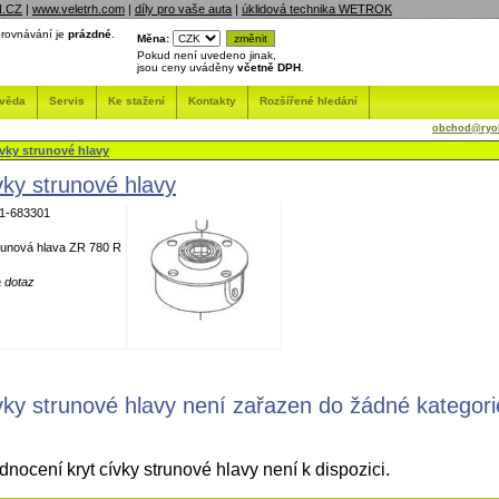
N.CZ
|
www.veletrh.com
|
díly pro vaše auta
|
úklidová technika WETROK
rovnávání je
prázdné
.
Měna:
Pokud není uvedeno jinak,
jsou ceny uváděny
včetně DPH
.
věda
Servis
Ke stažení
Kontakty
Rozšířené hledání
obchod@ryob
ívky strunové hlavy
vky strunové hlavy
1-683301
runová hlava ZR 780 R
 dotaz
ívky strunové hlavy není zařazen do žádné kategori
ocení kryt cívky strunové hlavy není k dispozici.