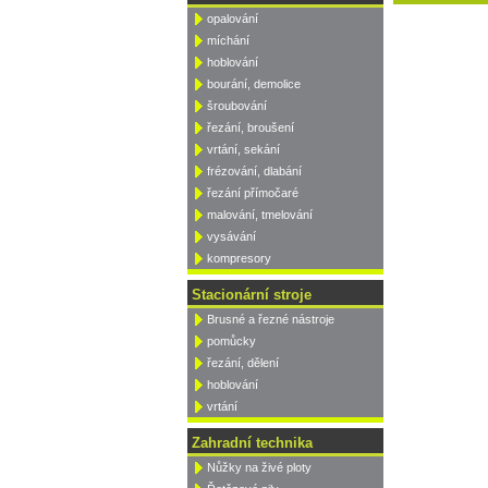
opalování
míchání
hoblování
bourání, demolice
šroubování
řezání, broušení
vrtání, sekání
frézování, dlabání
řezání přímočaré
malování, tmelování
vysávání
kompresory
Stacionární stroje
Brusné a řezné nástroje
pomůcky
řezání, dělení
hoblování
vrtání
Zahradní technika
Nůžky na živé ploty