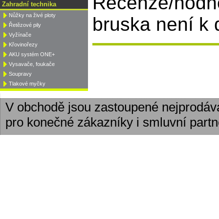
Recenze/hodn
Zahradní technika
Nůžky na živé ploty
bruska není k d
Řetězové pily
Vyžínače
Křovinořezy
AKU systém ONE+
Vysavače, foukače
Soupravy
Tlakové myčky
V obchodě jsou zastoupené nejprodáv
pro konečné zákazníky i smluvní partn