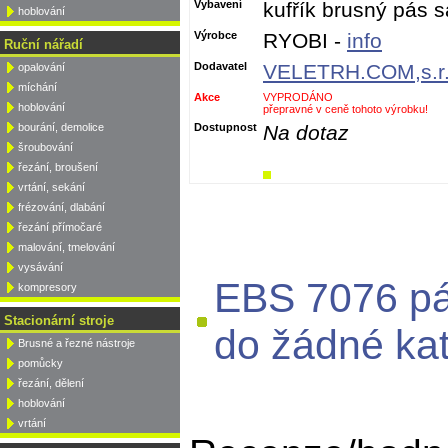
Vybavení
kufřík brusný pás 
hoblování
Výrobce
RYOBI -
info
Ruční nářadí
Dodavatel
VELETRH.COM,s.r.
opalování
míchání
Akce
VYPRODÁNO
hoblování
přepravné v ceně tohoto výrobku!
bourání, demolice
Dostupnost
Na dotaz
šroubování
řezání, broušení
vrtání, sekání
frézování, dlabání
řezání přímočaré
malování, tmelování
vysávání
EBS 7076 pá
kompresory
Stacionární stroje
do žádné kat
Brusné a řezné nástroje
pomůcky
řezání, dělení
hoblování
vrtání