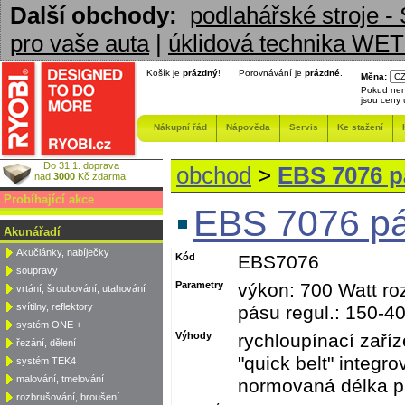
Další obchody:
podlahářské stroj
pro vaše auta
|
úklidová technika W
Košík je
prázdný
!
Porovnávání je
prázdné
.
Měna:
Pokud nen
jsou ceny
Nákupní řád
Nápověda
Servis
Ke stažení
Do 31.1. doprava
obchod
>
EBS 7076 p
nad
3000
Kč zdarma!
Probíhající akce
EBS 7076 pá
Akunářadí
Akučlánky, nabíječky
Kód
EBS7076
soupravy
Parametry
výkon: 700 Watt r
vrtání, šroubování, utahování
svítilny, reflektory
pásu regul.: 150-4
systém ONE +
Výhody
rychloupínací zaří
řezání, dělení
"quick belt" integr
systém TEK4
malování, tmelování
normovaná délka 
rozbrušování, broušení