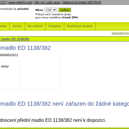
N.CZ
|
www.veletrh.com
|
díly pro vaše auta
|
úklidová technika WETROK
rovnávání je
prázdné
.
Měna:
Pokud není uvedeno jinak,
jsou ceny uváděny
včetně DPH
.
věda
Servis
Ke stažení
Kontakty
Rozšířené hledání
obchod@ryob
í madlo ED 1138/382
 madlo ED 1138/382
0006832622
 dotaz
 madlo ED 1138/382 není zařazen do žádné katego
nocení přední madlo ED 1138/382 není k dispozici.