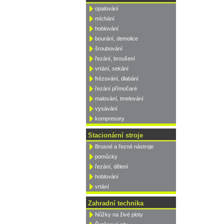
opalování
míchání
hoblování
bourání, demolice
šroubování
řezání, broušení
vrtání, sekání
frézování, dlabání
řezání přímočaré
malování, tmelování
vysávání
kompresory
Stacionární stroje
Brusné a řezné nástroje
pomůcky
řezání, dělení
hoblování
vrtání
Zahradní technika
Nůžky na živé ploty