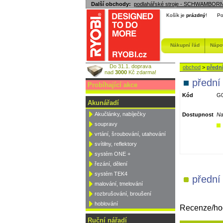
Další obchody:
podlahářské stroje - SCHWAMBOR
Košík je
prázdný
!
Po
Nákupní řád
Nápo
Do 31.1. doprava
obchod
>
předn
nad
3000
Kč zdarma!
přední
Probíhající akce
Kód
G0
Akunářadí
Akučlánky, nabíječky
Dostupnost
Na
soupravy
vrtání, šroubování, utahování
svítilny, reflektory
systém ONE +
řezání, dělení
systém TEK4
přední
malování, tmelování
rozbrušování, broušení
hoblování
Recenze/hod
Ruční nářadí