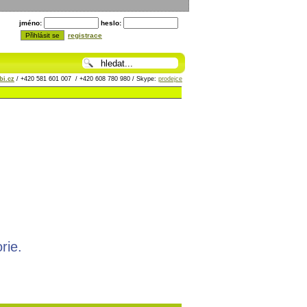
jméno:
heslo:
registrace
i.cz
/ +420 581 601 007 / +420 608 780 980 / Skype:
prodejce
rie.