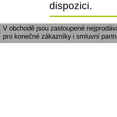
dispozici.
V obchodě jsou zastoupené nejprodáv
pro konečné zákazníky i smluvní partn