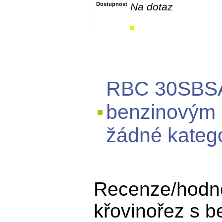
Dostupnost
Na dotaz
RBC 30SBSA -
benzinovým 
žádné katego
Recenze/hodno
křovinořez s 