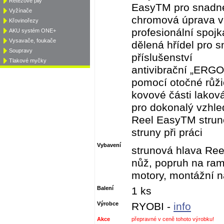
Řetězové pily
EasyTM pro snadné
Vyžínače
chromová úprava vá
Křovinořezy
profesionální spojk
AKU systém ONE+
Vysavače, foukače
dělená hřídel pro s
Soupravy
příslušenství
Tlakové myčky
antivibrační „ERGO
pomocí otočné růž
kovové části lakov
pro dokonalý vzhl
Reel EasyTM strun
struny při práci
Vybavení
strunová hlava Ree
nůž, popruh na rame
motory, montážní n
Balení
1 ks
Výrobce
RYOBI -
info
Akce
přepravné v ceně tohoto výrobku!