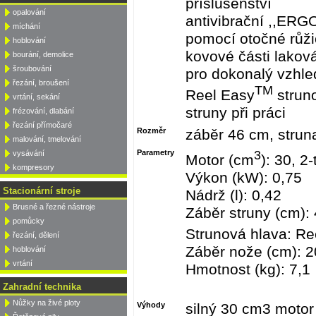
příslušenství
opalování
antivibrační ,,ERGO
míchání
pomocí otočné růž
hoblování
kovové části lakov
bourání, demolice
šroubování
pro dokonalý vzhl
řezání, broušení
TM
Reel Easy
strun
vrtání, sekání
struny při práci
frézování, dlabání
řezání přímočaré
Rozměr
záběr 46 cm, strun
malování, tmelování
Parametry
3
vysávání
Motor (cm
): 30, 2-
kompresory
Výkon (kW): 0,75
Stacionární stroje
Nádrž (l): 0,42
Brusné a řezné nástroje
Záběr struny (cm):
pomůcky
Strunová hlava: Re
řezání, dělení
Záběr nože (cm): 2
hoblování
vrtání
Hmotnost (kg): 7,1
Zahradní technika
Nůžky na živé ploty
Výhody
silný 30 cm3 motor