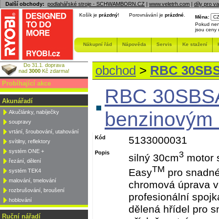
Další obchody:
podlahářské stroje - SCHWAMBORN.CZ
|
www.veletrh.com
|
díly pro v
Košík je
prázdný
!
Porovnávání je
prázdné
.
Měna:
Pokud nen
jsou ceny
Nákupní řád
Nápověda
Servis
Ke stažení
Do 31.1. doprava
obchod
>
RBC 30SBSA 
nad
3000
Kč zdarma!
Probíhající akce
RBC 30SBSA -
Akunářadí
benzinovým
Akučlánky, nabíječky
soupravy
vrtání, šroubování, utahování
Kód
5133000031
svítilny, reflektory
systém ONE +
Popis
3
silný 30cm
motor s
řezání, dělení
TM
Easy
pro snadné
systém TEK4
malování, tmelování
chromová úprava vá
rozbrušování, broušení
profesionální spojk
hoblování
dělená hřídel pro s
Ruční nářadí