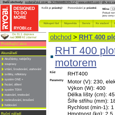
Další obchody:
podlahářské stroje - SCHWAMBORN.CZ
|
www.veletrh.com
|
díly pro v
Košík je
prázdný
!
Porovnávání je
prázdné
.
Měna:
Pokud nen
jsou ceny
Nákupní řád
Nápověda
Servis
Ke stažení
Do 31.1. doprava
obchod
>
RHT 400 plo
nad
3000
Kč zdarma!
Probíhající akce
RHT 400 plot
Akunářadí
motorem
Akučlánky, nabíječky
soupravy
vrtání, šroubování, utahování
Kód
RHT400
svítilny, reflektory
systém ONE +
Parametry
Motor (V): 230, elek
řezání, dělení
Výkon (W): 400
systém TEK4
Délka lišty (cm): 45
malování, tmelování
Šíře střihu (mm): 1
rozbrušování, broušení
hoblování
Rychlost (min-1): 1
Hmotnost (kg): 2,5
Ruční nářadí