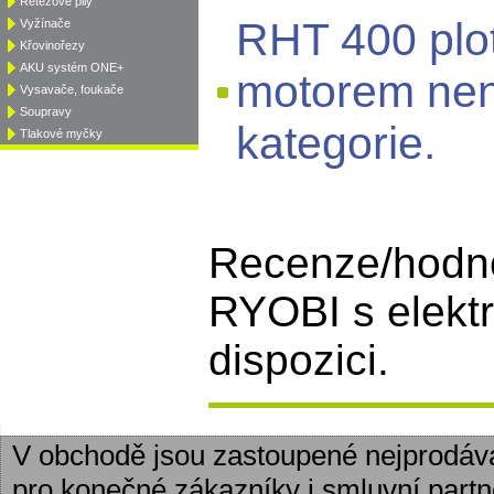
Řetězové pily
RHT 400 plot
Vyžínače
Křovinořezy
AKU systém ONE+
motorem nen
Vysavače, foukače
Soupravy
kategorie.
Tlakové myčky
Recenze/hodno
RYOBI s elekt
dispozici.
V obchodě jsou zastoupené nejprodáv
pro konečné zákazníky i smluvní partn