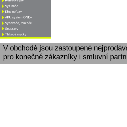
Řetězové pily
Vyžínače
Křovinořezy
AKU systém ONE+
Vysavače, foukače
Soupravy
Tlakové myčky
V obchodě jsou zastoupené nejprodáv
pro konečné zákazníky i smluvní partn