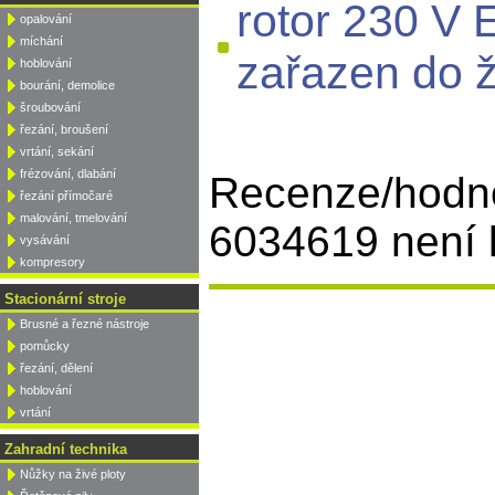
rotor 230 V
opalování
míchání
zařazen do ž
hoblování
bourání, demolice
šroubování
řezání, broušení
vrtání, sekání
frézování, dlabání
Recenze/hodno
řezání přímočaré
malování, tmelování
6034619 není k
vysávání
kompresory
Stacionární stroje
Brusné a řezné nástroje
pomůcky
řezání, dělení
hoblování
vrtání
Zahradní technika
Nůžky na živé ploty