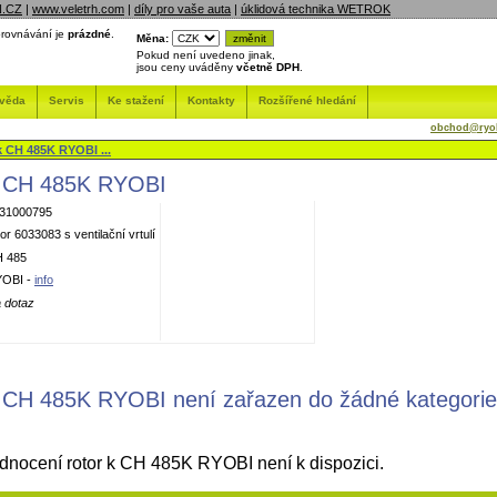
N.CZ
|
www.veletrh.com
|
díly pro vaše auta
|
úklidová technika WETROK
rovnávání je
prázdné
.
Měna:
Pokud není uvedeno jinak,
jsou ceny uváděny
včetně DPH
.
věda
Servis
Ke stažení
Kontakty
Rozšířené hledání
obchod@ryob
k CH 485K RYOBI ...
k CH 485K RYOBI
31000795
tor 6033083 s ventilační vrtulí
 485
OBI -
info
 dotaz
k CH 485K RYOBI není zařazen do žádné kategorie
nocení rotor k CH 485K RYOBI není k dispozici.