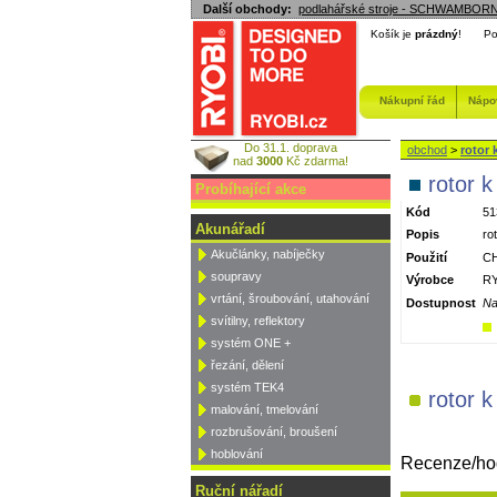
Další obchody:
podlahářské stroje - SCHWAMBOR
Košík je
prázdný
!
Po
Nákupní řád
Nápo
Do 31.1. doprava
obchod
>
rotor 
nad
3000
Kč zdarma!
rotor 
Probíhající akce
Kód
51
Akunářadí
Popis
ro
Akučlánky, nabíječky
Použití
CH
soupravy
Výrobce
RY
vrtání, šroubování, utahování
Dostupnost
Na
svítilny, reflektory
systém ONE +
řezání, dělení
systém TEK4
rotor 
malování, tmelování
rozbrušování, broušení
hoblování
Recenze/hod
Ruční nářadí