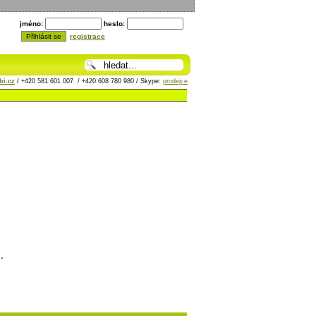
jméno:
heslo:
registrace
i.cz
/ +420 581 601 007 / +420 608 780 980 / Skype:
prodejce
.