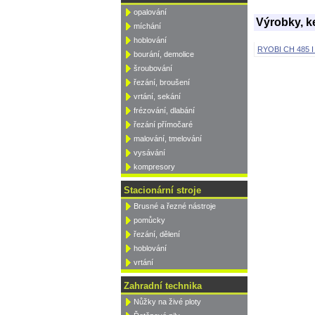
opalování
Výrobky, k
míchání
hoblování
RYOBI CH 485 I 
bourání, demolice
šroubování
řezání, broušení
vrtání, sekání
frézování, dlabání
řezání přímočaré
malování, tmelování
vysávání
kompresory
Stacionární stroje
Brusné a řezné nástroje
pomůcky
řezání, dělení
hoblování
vrtání
Zahradní technika
Nůžky na živé ploty