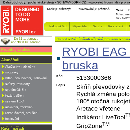
Další obchody:
podlahářské stroje - SCHWAMBORN.CZ
|
www.veletrh.com
|
díly pro v
Košík je
prázdný
!
Porovnávání je
prázdné
.
Měna:
Pokud nen
jsou ceny
Nákupní řád
Nápověda
Servis
Ke stažení
Do 31.1. doprava
obchod
>
Ruční nářadí
>
řezání, broušení
>
brusk
nad
3000
Kč zdarma!
RYOBI EAG 
Probíhající akce
Akunářadí
bruska
Akučlánky, nabíječky
soupravy
Kód
5133000366
vrtání, šroubování, utahování
svítilny, reflektory
Popis
Skříň převodovky z
systém ONE +
Rychlá změna polo
řezání, dělení
180° otočná rukoje
systém TEK4
Aretace vřetene
malování, tmelování
rozbrušování, broušení
T
Indikátor LiveTool
hoblování
TM
GripZone
Ruční nářadí