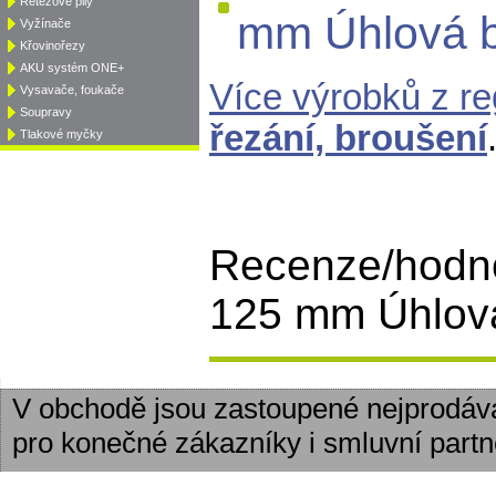
Řetězové pily
mm Úhlová 
Vyžínače
Křovinořezy
AKU systém ONE+
Více výrobků z r
Vysavače, foukače
Soupravy
řezání, broušení
Tlakové myčky
Recenze/hodn
125 mm Úhlová 
V obchodě jsou zastoupené nejprodáv
pro konečné zákazníky i smluvní partn