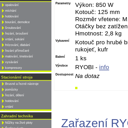
Parametry
Výkon: 850 W
opalování
Kotouč: 125 mm
míchání
hoblování
Rozměr vřetene: 
bourání, demolice
Otáčky bez zatížení
šroubování
Hmotnost: 2,8 kg
řezání, broušení
vrtání, sekání
Vybavení
Kotouč pro hrubé br
frézování, dlabání
rukojeť, kufr
řezání přímočaré
malování, tmelování
Balení
1 ks
vysávání
Výrobce
RYOBI -
info
kompresory
Dostupnost
Na dotaz
Stacionární stroje
Brusné a řezné nástroje
pomůcky
řezání, dělení
hoblování
vrtání
Zahradní technika
Zařazení R
Nůžky na živé ploty