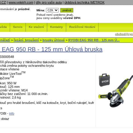
N.CZ
|
www.veletrh.com
|
díly pro vaše auta
|
úklidová technika WETROK
rovnávání je
prázdné
.
Měna:
Pokud není uvedeno jinak,
jsou ceny uváděny
včetně DPH
.
věda
Servis
Ke stažení
Kontakty
Rozšířené hledání
obchod@ryob
 nářadí
>
řezání, broušení
>
brusky úhlové
>
RYOBI EAG 950 RB - 125 mm Ú...
 EAG 950 RB - 125 mm Úhlová bruska
33000548
říň převodovky z hliníkového tlakového odlitku
chlá změna polohy ochranného krytu
etace vřetene
TM
dikátor LiveTool
TM
ipZone
kon: 950 W
touč: 125 mm
změr vřetene: M14
áčky bez zatížení: 11 000 ot./min.
otnost: 2,6 kg
touč pro hrubé broušení, klíč na kotouče, kryt, boční rukojeť, kufr
ks
OBI -
info
 dotaz