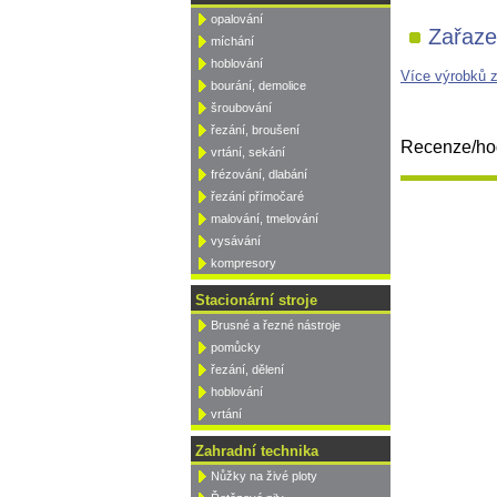
opalování
Zařaze
míchání
hoblování
Více výrobků 
bourání, demolice
šroubování
řezání, broušení
Recenze/hod
vrtání, sekání
frézování, dlabání
řezání přímočaré
malování, tmelování
vysávání
kompresory
Stacionární stroje
Brusné a řezné nástroje
pomůcky
řezání, dělení
hoblování
vrtání
Zahradní technika
Nůžky na živé ploty