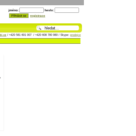
jméno:
heslo:
registrace
i.cz
/ +420 581 601 007 / +420 608 780 980 / Skype:
prodejce