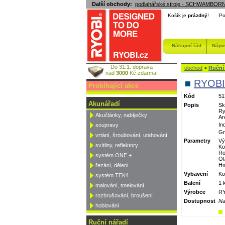
Další obchody:
podlahářské stroje - SCHWAMBOR
Košík je
prázdný
!
Po
Nákupní řád
Nápo
Do 31.1. doprava
obchod
>
Ruční
nad
3000
Kč zdarma!
RYOBI
Probíhající akce
Kód
51
Akunářadí
Popis
Sk
Ry
Akučlánky, nabíječky
Ar
In
soupravy
Gr
vrtání, šroubování, utahování
Parametry
Vý
svítilny, reflektory
Ko
Ro
systém ONE +
Ot
Hm
řezání, dělení
Vybavení
Ko
systém TEK4
Balení
1 
malování, tmelování
Výrobce
RY
rozbrušování, broušení
Dostupnost
Na
hoblování
Ruční nářadí