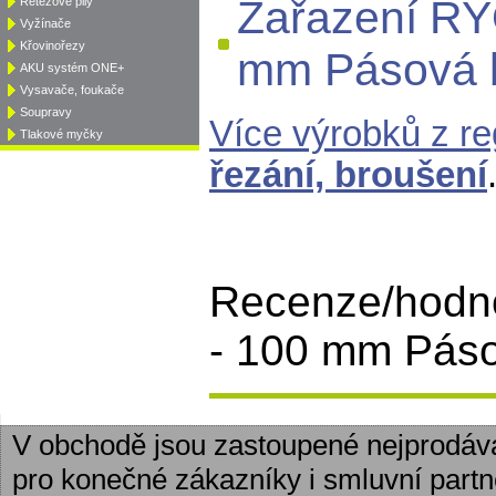
Zařazení R
Řetězové pily
Vyžínače
Křovinořezy
mm Pásová 
AKU systém ONE+
Vysavače, foukače
Soupravy
Více výrobků z r
Tlakové myčky
řezání, broušení
Recenze/hodn
- 100 mm Pásov
V obchodě jsou zastoupené nejprodáv
pro konečné zákazníky i smluvní partn