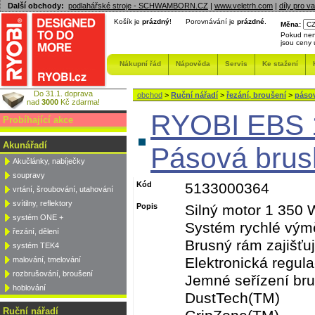
Další obchody:
podlahářské stroje - SCHWAMBORN.CZ
|
www.veletrh.com
|
díly pro v
Košík je
prázdný
!
Porovnávání je
prázdné
.
Měna:
Pokud nen
jsou ceny
Nákupní řád
Nápověda
Servis
Ke stažení
Do 31.1. doprava
obchod
>
Ruční nářadí
>
řezání, broušení
>
páso
nad
3000
Kč zdarma!
RYOBI EBS 
Probíhající akce
Akunářadí
Pásová brus
Akučlánky, nabíječky
soupravy
Kód
5133000364
vrtání, šroubování, utahování
svítilny, reflektory
Popis
Silný motor 1 350 
systém ONE +
Systém rychlé vým
řezání, dělení
Brusný rám zajišťuj
systém TEK4
Elektronická regul
malování, tmelování
rozbrušování, broušení
Jemné seřízení br
hoblování
DustTech(TM)
Ruční nářadí