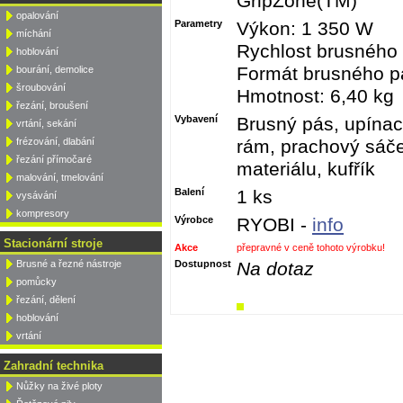
GripZone(TM)
opalování
Parametry
Výkon: 1 350 W
míchání
Rychlost brusného
hoblování
Formát brusného p
bourání, demolice
šroubování
Hmotnost: 6,40 kg
řezání, broušení
Vybavení
Brusný pás, upínac
vrtání, sekání
frézování, dlabání
rám, prachový sáček
řezání přímočaré
materiálu, kufřík
malování, tmelování
Balení
1 ks
vysávání
kompresory
Výrobce
RYOBI -
info
Stacionární stroje
Akce
přepravné v ceně tohoto výrobku!
Brusné a řezné nástroje
Dostupnost
Na dotaz
pomůcky
řezání, dělení
hoblování
vrtání
Zahradní technika
Nůžky na živé ploty