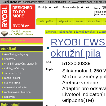
Další obchody:
podlahářské stroje - SCHWAMBORN.CZ
|
www.veletrh.com
|
díly pro v
Košík je
prázdný
!
Porovnávání je
prázdné
.
Měna:
Pokud nen
jsou ceny
Nákupní řád
Nápověda
Servis
Ke stažení
Do 31.1. doprava
obchod
>
Ruční nářadí
>
řezání, broušení
>
okruž
nad
3000
Kč zdarma!
RYOBI EWS 
Probíhající akce
Akunářadí
okružní pila
Akučlánky, nabíječky
soupravy
Kód
5133000339
vrtání, šroubování, utahování
svítilny, reflektory
Popis
Silný motor 1 250 
systém ONE +
Možnost změny polo
řezání, dělení
Aretace vřetene
systém TEK4
Adaptér pro odsáv
malování, tmelování
rozbrušování, broušení
Livetool Indicator(
hoblování
GripZone(TM)
Ruční nářadí