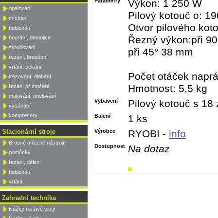
Parametry
Výkon: 1 250 W
opalování
Pilový kotouč o: 1
míchání
Otvor pilového ko
hoblování
Řezný výkon:při 9
bourání, demolice
šroubování
při 45° 38 mm
řezání, broušení
vrtání, sekání
Počet otáček napráz
frézování, dlabání
Hmotnost: 5,5 kg
řezání přímočaré
malování, tmelování
Vybavení
Pilový kotouč s 18 
vysávání
kompresory
Balení
1 ks
Stacionární stroje
Výrobce
RYOBI -
info
Brusné a řezné nástroje
Dostupnost
Na dotaz
pomůcky
řezání, dělení
hoblování
vrtání
Zahradní technika
Nůžky na živé ploty