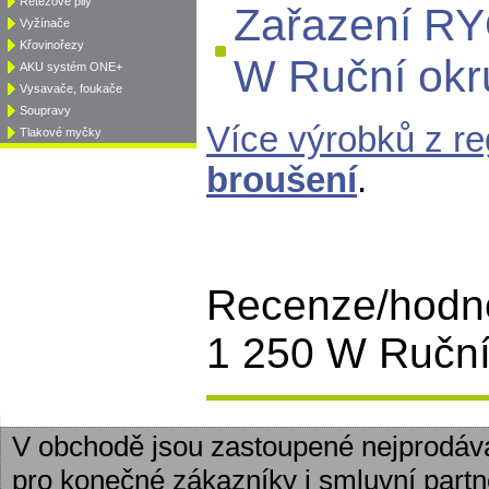
Řetězové pily
Zařazení RY
Vyžínače
Křovinořezy
W Ruční okru
AKU systém ONE+
Vysavače, foukače
Soupravy
Více výrobků z r
Tlakové myčky
broušení
.
Recenze/hodn
1 250 W Ruční 
V obchodě jsou zastoupené nejprodáv
pro konečné zákazníky i smluvní partn