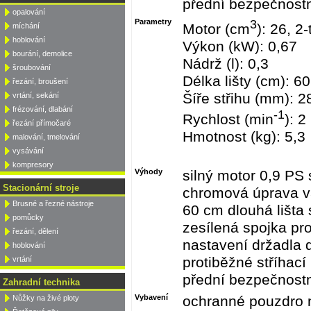
přední bezpečnostní
opalování
Parametry
3
Motor (cm
): 26, 2-
míchání
hoblování
Výkon (kW): 0,67
bourání, demolice
Nádrž (l): 0,3
šroubování
Délka lišty (cm): 60
řezání, broušení
Šíře střihu (mm): 2
vrtání, sekání
frézování, dlabání
-1
Rychlost (min
): 2
řezání přímočaré
Hmotnost (kg): 5,3
malování, tmelování
vysávání
kompresory
Výhody
silný motor 0,9 P
Stacionární stroje
chromová úprava vá
Brusné a řezné nástroje
60 cm dlouhá lišta 
pomůcky
zesílená spojka pro
řezání, dělení
nastavení držadla 
hoblování
protiběžné stříhací 
vrtání
přední bezpečnostní
Zahradní technika
Vybavení
ochranné pouzdro na
Nůžky na živé ploty