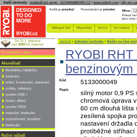
Další obchody:
podlahářské stroje - SCHWAMBORN.CZ
|
www.veletrh.com
|
díly pro v
Košík je
prázdný
!
Porovnávání je
prázdné
.
Měna:
Pokud nen
jsou ceny
Nákupní řád
Nápověda
Servis
Ke stažení
Do 31.1. doprava
obchod
>
Zahradní technika
>
Nůžky na živé plot
nad
3000
Kč zdarma!
RYOBI RHT 2
Probíhající akce
Akunářadí
benzinovým
Akučlánky, nabíječky
soupravy
Kód
5133000049
vrtání, šroubování, utahování
svítilny, reflektory
Popis
silný motor 0,9 PS
systém ONE +
chromová úprava vá
řezání, dělení
60 cm dlouhá lišta 
systém TEK4
malování, tmelování
zesílená spojka pro
rozbrušování, broušení
nastavení držadla 
hoblování
protiběžné stříhací 
Ruční nářadí