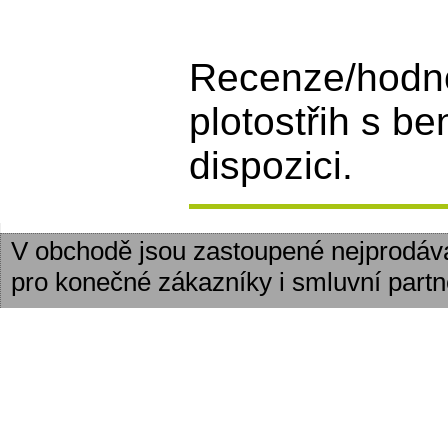
Recenze/hodn
plotostřih s b
dispozici.
V obchodě jsou zastoupené nejprodáv
pro konečné zákazníky i smluvní partn