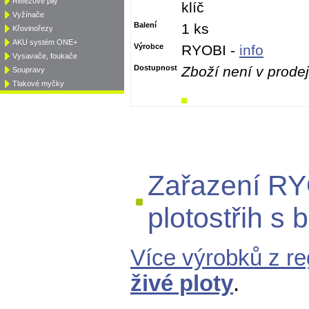
Řetězové pily
klíč
Vyžínače
Balení
1 ks
Křovinořezy
AKU systém ONE+
Výrobce
RYOBI -
info
Vysavače, foukače
Dostupnost
Zboží není v prodej
Soupravy
Tlakové myčky
Zařazení R
plotostřih s
Více výrobků z r
živé ploty
.