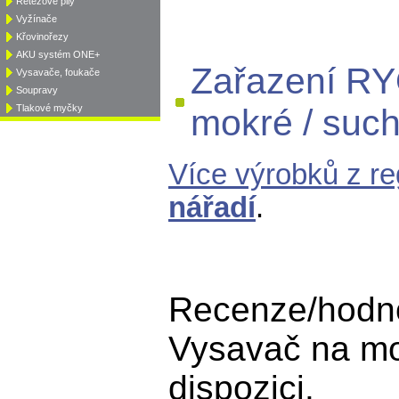
Řetězové pily
Vyžínače
Křovinořezy
AKU systém ONE+
Zařazení RY
Vysavače, foukače
Soupravy
Tlakové myčky
mokré / suc
Více výrobků z r
nářadí
.
Recenze/hodn
Vysavač na mo
dispozici.