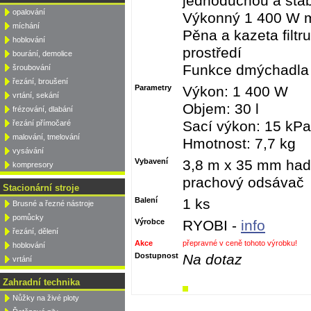
jednoduchou a stab
opalování
Výkonný 1 400 W m
míchání
Pěna a kazeta filtr
hoblování
prostředí
bourání, demolice
Funkce dmýchadla p
šroubování
řezání, broušení
Parametry
Výkon: 1 400 W
vrtání, sekání
Objem: 30 l
frézování, dlabání
Sací výkon: 15 kPa
řezání přímočaré
malování, tmelování
Hmotnost: 7,7 kg
vysávání
Vybavení
3,8 m x 35 mm hadice
kompresory
prachový odsávač
Stacionární stroje
Balení
1 ks
Brusné a řezné nástroje
pomůcky
Výrobce
RYOBI -
info
řezání, dělení
Akce
přepravné v ceně tohoto výrobku!
hoblování
Dostupnost
Na dotaz
vrtání
Zahradní technika
Nůžky na živé ploty