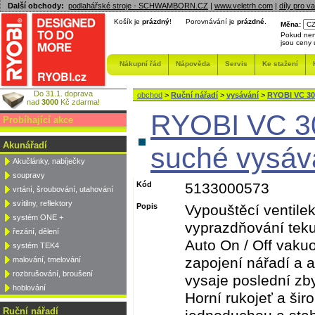
Další obchody:
podlahářské stroje - SCHWAMBORN.CZ
|
www.veletrh.com
|
díly pro v
Košík je
prázdný
!
Porovnávání je
prázdné
.
Měna:
Pokud nen
jsou ceny
Nákupní řád
Nápověda
Servis
Ke stažení
Do 31.1. doprava
obchod
>
Ruční nářadí
>
vysávání
>
RYOBI VC 30 
nad
3000
Kč zdarma!
RYOBI VC 30
Probíhající akce
Akunářadí
suché vysáv
Akučlánky, nabíječky
soupravy
Kód
5133000573
vrtání, šroubování, utahování
svítilny, reflektory
Popis
Vypouštěcí ventilek
systém ONE +
vyprazdňování tek
řezání, dělení
Auto On / Off vaku
systém TEK4
zapojení nářadí a 
malování, tmelování
rozbrušování, broušení
vysaje poslední zb
hoblování
Horní rukojeť a šir
Ruční nářadí