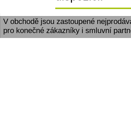
V obchodě jsou zastoupené nejprodáv
pro konečné zákazníky i smluvní partn