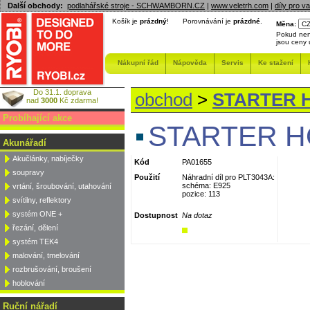
Další obchody:
podlahářské stroje - SCHWAMBORN.CZ
|
www.veletrh.com
|
díly pro v
Košík je
prázdný
!
Porovnávání je
prázdné
.
Měna:
Pokud nen
jsou ceny
Nákupní řád
Nápověda
Servis
Ke stažení
Do 31.1. doprava
obchod
>
STARTER H
nad
3000
Kč zdarma!
Probíhající akce
STARTER HO
Akunářadí
Akučlánky, nabíječky
Kód
PA01655
soupravy
Použití
Náhradní díl pro PLT3043A:
schéma: E925
vrtání, šroubování, utahování
pozice: 113
svítilny, reflektory
systém ONE +
Dostupnost
Na dotaz
řezání, dělení
systém TEK4
malování, tmelování
rozbrušování, broušení
hoblování
Ruční nářadí