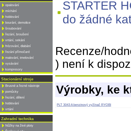
STARTER HO
opalování
míchání
do žádné kat
hoblování
bourání, demolice
šroubování
řezání, broušení
vrtání, sekání
frézování, dlabání
Recenze/hodn
řezání přímočaré
malování, tmelování
) není k dispozi
vysávání
kompresory
Stacionární stroje
Výrobky, ke k
Brusné a řezné nástroje
pomůcky
řezání, dělení
hoblování
PLT 3043 A benzinový vyžínač RYOBI
vrtání
Zahradní technika
Nůžky na živé ploty