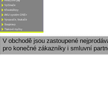
Řetězové pily
Vyžínače
Křovinořezy
AKU systém ONE+
Vysavače, foukače
Soupravy
Tlakové myčky
V obchodě jsou zastoupené nejprodáv
pro konečné zákazníky i smluvní partn