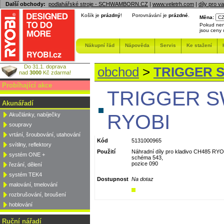
Další obchody:
podlahářské stroje - SCHWAMBORN.CZ
|
www.veletrh.com
|
díly pro v
Košík je
prázdný
!
Porovnávání je
prázdné
.
Měna:
Pokud nen
jsou ceny
Nákupní řád
Nápověda
Servis
Ke stažení
Do 31.1. doprava
obchod
>
TRIGGER SW
nad
3000
Kč zdarma!
Probíhající akce
TRIGGER SW
Akunářadí
RYOBI
Akučlánky, nabíječky
soupravy
vrtání, šroubování, utahování
Kód
5131000965
svítilny, reflektory
Použití
Náhradní díly pro kladivo CH485 RYO
systém ONE +
schéma 543,
pozice 090
řezání, dělení
systém TEK4
Dostupnost
Na dotaz
malování, tmelování
rozbrušování, broušení
hoblování
Ruční nářadí