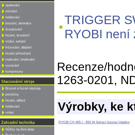
opalování
míchání
TRIGGER SW
hoblování
bourání, demolice
RYOBI není 
šroubování
řezání, broušení
vrtání, sekání
frézování, dlabání
řezání přímočaré
malování, tmelování
Recenze/hod
vysávání
kompresory
1263-0201, ND
Stacionární stroje
Brusné a řezné nástroje
pomůcky
řezání, dělení
Výrobky, ke k
hoblování
vrtání
Zahradní technika
RYOBI CH 485 I - 850 W Sekací-bourací kladivo
Nůžky na živé ploty