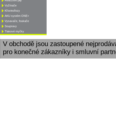
Řetězové pily
Vyžínače
Křovinořezy
AKU systém ONE+
Vysavače, foukače
Soupravy
Tlakové myčky
V obchodě jsou zastoupené nejprodáv
pro konečné zákazníky i smluvní partn