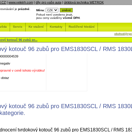
N.CZ
|
www.veletrh.com
|
díly pro vaše auta
|
úklidová technika WETROK
rovnávání je
prázdné
.
Měna:
Pokud není uvedeno jinak,
jsou ceny uváděny
včetně DPH
.
věda
Servis
Ke stažení
Kontakty
Rozšířené hledání
obchod@ryob
ový kotouč 96 zubů pr...
ový kotouč 96 zubů pro EMS1830SCL / RMS 1830
0000004539
 negativ
epravné v ceně tohoto výrobku!
 dotaz
ový kotouč 96 zubů pro EMS1830SCL / RMS 1830L
kategorie.
nocení tvrdokový kotouč 96 zubů pro EMS1830SCL / RMS 1830L