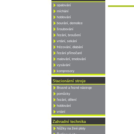
opalování
míchání
hoblování
bourání, demolice
šroubování
řezání, broušení
vrtání, sekání
frézování, dlabání
řezání přímočaré
malování, tmelování
vysávání
kompresory
Stacionární stroje
Brusné a řezné nástroje
pomůcky
řezání, dělení
hoblování
vrtání
Zahradní technika
Nůžky na živé ploty