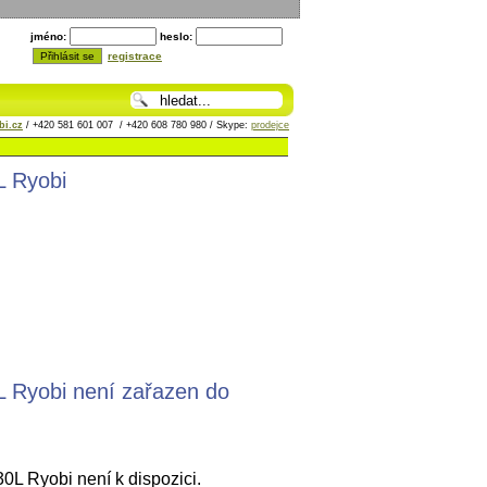
jméno:
heslo:
registrace
i.cz
/ +420 581 601 007 / +420 608 780 980 / Skype:
prodejce
L Ryobi
 Ryobi není zařazen do
 Ryobi není k dispozici.