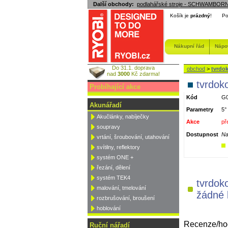
Další obchody:
podlahářské stroje - SCHWAMBOR
Košík je
prázdný
!
Po
Nákupní řád
Nápo
Do 31.1. doprava
obchod
>
tvrdok
nad
3000
Kč zdarma!
tvrdok
Probíhající akce
Kód
G0
Akunářadí
Parametry
5°
Akučlánky, nabíječky
Akce
př
soupravy
Dostupnost
Na
vrtání, šroubování, utahování
svítilny, reflektory
systém ONE +
řezání, dělení
systém TEK4
tvrdok
malování, tmelování
žádné 
rozbrušování, broušení
hoblování
Recenze/hod
Ruční nářadí