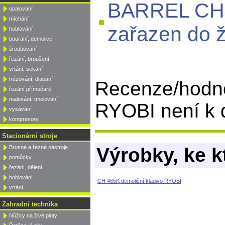
BARREL CH4
opalování
míchání
zařazen do ž
hoblování
bourání, demolice
šroubování
řezání, broušení
vrtání, sekání
frézování, dlabání
Recenze/hodn
řezání přímočaré
malování, tmelování
RYOBI není k d
vysávání
kompresory
Stacionární stroje
Brusné a řezné nástroje
Výrobky, ke k
pomůcky
řezání, dělení
hoblování
CH 465K demoliční kladivo RYOBI
vrtání
Zahradní technika
Nůžky na živé ploty