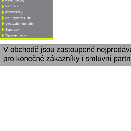
Řetězové pily
Vyžínače
Křovinořezy
AKU systém ONE+
Vysavače, foukače
Soupravy
Tlakové myčky
V obchodě jsou zastoupené nejprodáv
pro konečné zákazníky i smluvní partn