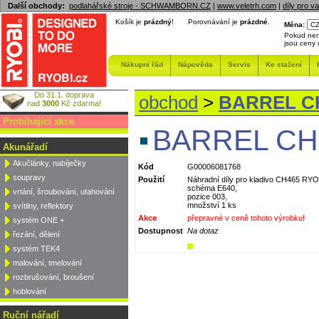
Další obchody:
podlahářské stroje - SCHWAMBORN.CZ
|
www.veletrh.com
|
díly pro v
Košík je
prázdný
!
Porovnávání je
prázdné
.
Měna:
Pokud nen
jsou ceny
Nákupní řád
Nápověda
Servis
Ke stažení
Do 31.1. doprava
obchod
>
BARREL CH
nad
3000
Kč zdarma!
Probíhající akce
BARREL CH
Akunářadí
Akučlánky, nabíječky
Kód
G00006081768
soupravy
Použití
Náhradní díly pro kladivo CH465 RYO
schéma E640,
vrtání, šroubování, utahování
pozice 003,
množství 1 ks
svítilny, reflektory
Akce
přepravné v ceně tohoto výrobku!
systém ONE +
Dostupnost
Na dotaz
řezání, dělení
systém TEK4
malování, tmelování
rozbrušování, broušení
hoblování
Ruční nářadí