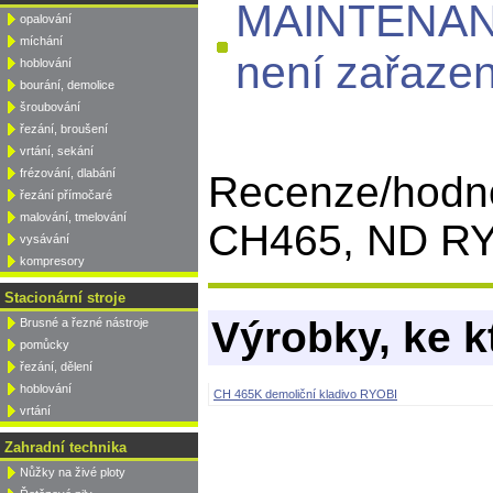
MAINTENAN
opalování
míchání
není zařazen
hoblování
bourání, demolice
šroubování
řezání, broušení
vrtání, sekání
frézování, dlabání
Recenze/hod
řezání přímočaré
malování, tmelování
CH465, ND RYO
vysávání
kompresory
Stacionární stroje
Výrobky, ke k
Brusné a řezné nástroje
pomůcky
řezání, dělení
hoblování
CH 465K demoliční kladivo RYOBI
vrtání
Zahradní technika
Nůžky na živé ploty