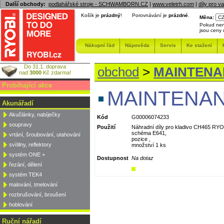
Další obchody:
podlahářské stroje - SCHWAMBORN.CZ
|
www.veletrh.com
|
díly pro v
Košík je
prázdný
!
Porovnávání je
prázdné
.
Měna:
Pokud nen
jsou ceny
Nákupní řád
Nápověda
Servis
Ke stažení
Do 31.1. doprava
obchod
>
MAINTENAN
nad
3000
Kč zdarma!
Probíhající akce
MAINTENAN
Akunářadí
Akučlánky, nabíječky
Kód
G00006074233
soupravy
Použití
Náhradní díly pro kladivo CH465 RYO
schéma E641,
vrtání, šroubování, utahování
pozice ,
svítilny, reflektory
množství 1 ks
systém ONE +
Dostupnost
Na dotaz
řezání, dělení
systém TEK4
malování, tmelování
rozbrušování, broušení
hoblování
Ruční nářadí